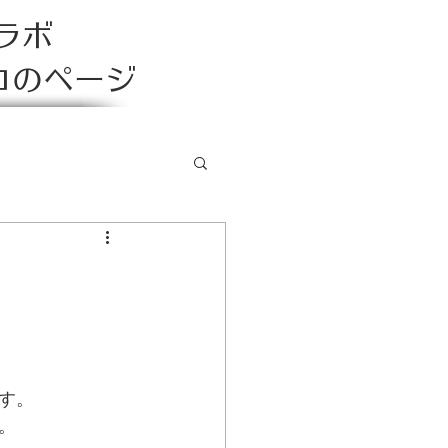
ラボ
コのページ
す。
。