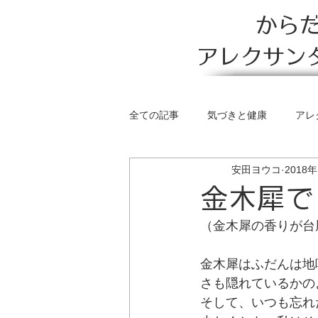
から
アレクサン
全ての記事
気づきと健康
アレ
安田ヨウコ
2018
サイレントウェイとガテーニョ理論
金木犀で
（金木犀の香りが台
金木犀はふだんは地
さも隠れているかの
そして、いつも忘れ