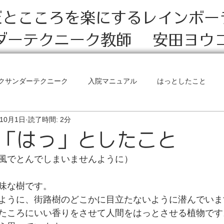
だとこころを楽にするレインボー
ダーテクニーク教師 安田ヨウ
クサンダーテクニーク
入院マニュアル
はっとしたこと
年10月1日
読了時間: 2分
リビング・イン・ア・ボディ
「はっ」としたこと
風でとんでしまいませんように）
味な樹です。
ように、街路樹のどこかに目立たないように潜んでいま
たころにいい香りをさせて人間をはっとさせる植物です